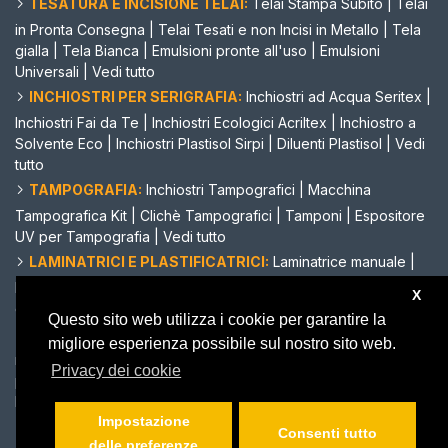
TESATURA E INCISIONE TELAI:
Telai Stampa Subito
|
Telai
in Pronta Consegna
|
Telai Tesati e non Incisi in Metallo
|
Tela
gialla
|
Tela Bianca
|
Emulsioni pronte all'uso
|
Emulsioni
Universali
|
Vedi tutto
INCHIOSTRI PER SERIGRAFIA:
Inchiostri ad Acqua Seritex
|
Inchiostri Fai da Te
|
Inchiostri Ecologici Acriltex
|
Inchiostro a
Solvente Eco
|
Inchiostri Plastisol Sirpi
|
Diluenti Plastisol
|
Vedi
tutto
TAMPOGRAFIA:
Inchiostri Tampografici
|
Macchina
Tampografica Kit
|
Clichè Tampografici
|
Tamponi
|
Espositore
UV per Tampografia
|
Vedi tutto
LAMINATRICI E PLASTIFICATRICI:
Laminatrice manuale
|
Laminatrice automatica
|
Laminatrice a caldo
|
Plastificatrice
X
depliant
|
Biadesivo a rotolo
|
Vedi tutto
Questo sito web utilizza i cookie per garantire la
TAGLIACARTE E CORDONATRICI MANUALI:
Tagliacarte
migliore esperienza possibile sul nostro sito web.
manuale A3
|
Cordonatrice manuale economica
|
Perforatrice
Privacy dei cookie
per la carta
|
Plotter da taglio
|
Occhiellatrice manuale
|
Lame di
Ricambio
|
Vedi tutto
Impostazione
Consenti tutto
delle preferenze