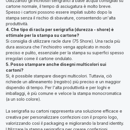
Utilizzando gli inchiostri serigrafici a base acqua consigliati su
cartone normale, il tempo di asciugatura è molto breve.
Spesso i cartoni possono essere impilati subito dopo la
stampa senza il rischio di sbavature, consentendo un'alta
produttività.
4. Che tipo di racla per serigrafia (durezza - shore) è
ottimale per la stampa su cartone?
Si consiglia di utilizzare racle dure (75 Shore). Una racla più
dura assicura che l'inchiostro venga applicato in modo
preciso e pulito, essenziale per la stampa su superfici spesso
irregolari come il cartone ondulato.
5. Posso stampare anche disegni multicolori sui
cartoni?
Sì, è possibile stampare disegni multicolori. Tuttavia, ciò
richiede un allineamento (registro) più preciso e un maggior
dispendio di tempo. Per l'alta produttività e per loghi e
imballaggi, è più comune e veloce la stampa monocromatica
(a un solo colore).
La serigrafia su cartoni rappresenta una soluzione efficace e
creativa per personalizzare confezioni con il proprio logo,
valorizzando così il packaging e migliorando la brand identity.
Utilizzare la stampa serigrafica per creare confezioni