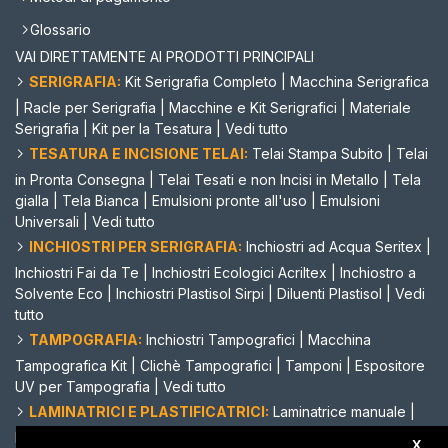
Glossario
VAI DIRETTAMENTE AI PRODOTTI PRINCIPALI
SERIGRAFIA:
Kit Serigrafia Completo
|
Macchina Serigrafica
|
Racle per Serigrafia
|
Macchine e Kit Serigrafici
|
Materiale
Serigrafia
|
Kit per la Tesatura
|
Vedi tutto
TESATURA E INCISIONE TELAI:
Telai Stampa Subito
|
Telai
in Pronta Consegna
|
Telai Tesati e non Incisi in Metallo
|
Tela
gialla
|
Tela Bianca
|
Emulsioni pronte all'uso
|
Emulsioni
Universali
|
Vedi tutto
INCHIOSTRI PER SERIGRAFIA:
Inchiostri ad Acqua Seritex
|
Inchiostri Fai da Te
|
Inchiostri Ecologici Acriltex
|
Inchiostro a
Solvente Eco
|
Inchiostri Plastisol Sirpi
|
Diluenti Plastisol
|
Vedi
tutto
TAMPOGRAFIA:
Inchiostri Tampografici
|
Macchina
Tampografica Kit
|
Clichè Tampografici
|
Tamponi
|
Espositore
UV per Tampografia
|
Vedi tutto
LAMINATRICI E PLASTIFICATRICI:
Laminatrice manuale
|
Laminatrice automatica
|
Laminatrice a caldo
|
Plastificatrice
X