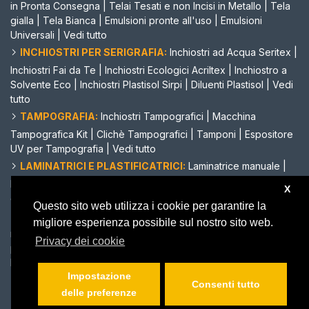
in Pronta Consegna
|
Telai Tesati e non Incisi in Metallo
|
Tela
gialla
|
Tela Bianca
|
Emulsioni pronte all'uso
|
Emulsioni
Universali
|
Vedi tutto
INCHIOSTRI PER SERIGRAFIA:
Inchiostri ad Acqua Seritex
|
Inchiostri Fai da Te
|
Inchiostri Ecologici Acriltex
|
Inchiostro a
Solvente Eco
|
Inchiostri Plastisol Sirpi
|
Diluenti Plastisol
|
Vedi
tutto
TAMPOGRAFIA:
Inchiostri Tampografici
|
Macchina
Tampografica Kit
|
Clichè Tampografici
|
Tamponi
|
Espositore
UV per Tampografia
|
Vedi tutto
LAMINATRICI E PLASTIFICATRICI:
Laminatrice manuale
|
Laminatrice automatica
|
Laminatrice a caldo
|
Plastificatrice
X
depliant
|
Biadesivo a rotolo
|
Vedi tutto
Questo sito web utilizza i cookie per garantire la
TAGLIACARTE E CORDONATRICI MANUALI:
Tagliacarte
migliore esperienza possibile sul nostro sito web.
manuale A3
|
Cordonatrice manuale economica
|
Perforatrice
Privacy dei cookie
per la carta
|
Plotter da taglio
|
Occhiellatrice manuale
|
Lame di
Ricambio
|
Vedi tutto
Impostazione
Consenti tutto
delle preferenze
Powered by Keygadgets - Copyright 2010 - 2026