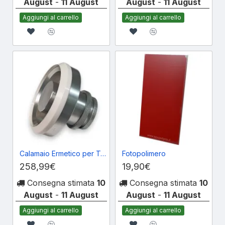
August
-
11 August
August
-
11 August
Aggiungi al carrello
Aggiungi al carrello
Calamaio Ermetico per Tampografia 70mm
Fotopolimero
258,99€
19,90€
Consegna stimata
10
Consegna stimata
10
August
-
11 August
August
-
11 August
Aggiungi al carrello
Aggiungi al carrello