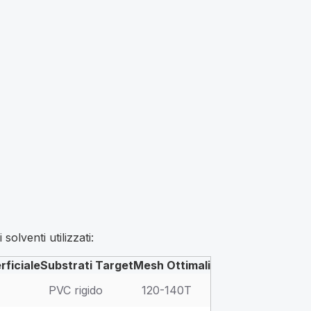
solventi utilizzati:
ficiale
Substrati Target
Mesh Ottimali
PVC rigido
120-140T