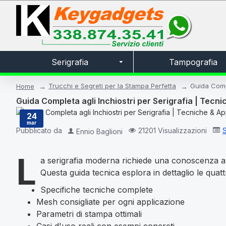
Serigrafia
Tampografia
Trucchi e Segreti per la Stampa Perfetta
Guida Compl
Home
Guida Completa agli Inchiostri per Serigrafia | Tecni
24
mar
21201 Visualizzazioni
S
Pubblicato da
Ennio Baglioni
L
a serigrafia moderna richiede una conoscenza appr
Questa guida tecnica esplora in dettaglio le quattr
Specifiche tecniche complete
Mesh consigliate per ogni applicazione
Parametri di stampa ottimali
Casi d'uso reali con esempi concreti