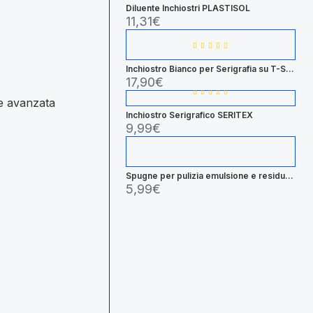
Diluente Inchiostri PLASTISOL
11,31€
Inchiostro Bianco per Serigrafia su T-Shirt - 500gr/1Kg
17,90€
ne avanzata
Inchiostro Serigrafico SERITEX
9,99€
Spugne per pulizia emulsione e residui di inchiostro
5,99€