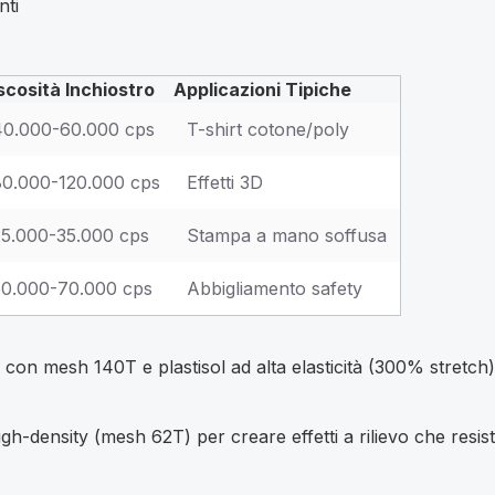
nti
scosità Inchiostro
Applicazioni Tipiche
40.000-60.000 cps
T-shirt cotone/poly
80.000-120.000 cps
Effetti 3D
25.000-35.000 cps
Stampa a mano soffusa
50.000-70.000 cps
Abbigliamento safety
con mesh 140T e plastisol ad alta elasticità (300% stretch)
h-density (mesh 62T) per creare effetti a rilievo che resis