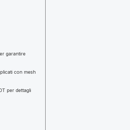
per garantire
pplicati con mesh
T per dettagli