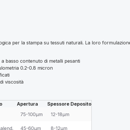
ogica per la stampa su tessuti naturali. La loro formulazio
a basso contenuto di metalli pesanti
ulometria 0.2-0.8 micron
icati
di viscosità
lo
Apertura
Spessore Deposito
75-100μm
12-18μm
calend.
45-60μm
8-12μm