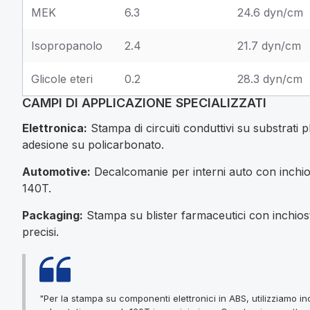
MEK
6.3
24.6 dyn/cm
Isopropanolo
2.4
21.7 dyn/cm
Glicole eteri
0.2
28.3 dyn/cm
CAMPI DI APPLICAZIONE SPECIALIZZATI
Elettronica:
Stampa di circuiti conduttivi su substrati p
adesione su policarbonato.
Automotive:
Decalcomanie per interni auto con inchiost
140T.
Packaging:
Stampa su blister farmaceutici con inchios
precisi.
"Per la stampa su componenti elettronici in ABS, utilizziamo inc