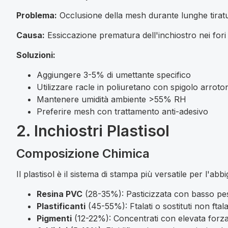
Problema:
Occlusione della mesh durante lunghe tirat
Causa:
Essiccazione prematura dell'inchiostro nei fori
Soluzioni:
Aggiungere 3-5% di umettante specifico
Utilizzare racle in poliuretano con spigolo arroto
Mantenere umidità ambiente >55% RH
Preferire mesh con trattamento anti-adesivo
2. Inchiostri Plastisol
Composizione Chimica
Il plastisol è il sistema di stampa più versatile per l'a
Resina PVC
(28-35%): Pasticizzata con basso pe
Plastificanti
(45-55%): Ftalati o sostituti non fta
Pigmenti
(12-22%): Concentrati con elevata forza 