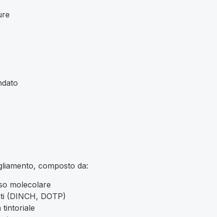
ure
ndato
bbigliamento, composto da:
so molecolare
lati (DINCH, DOTP)
tintoriale