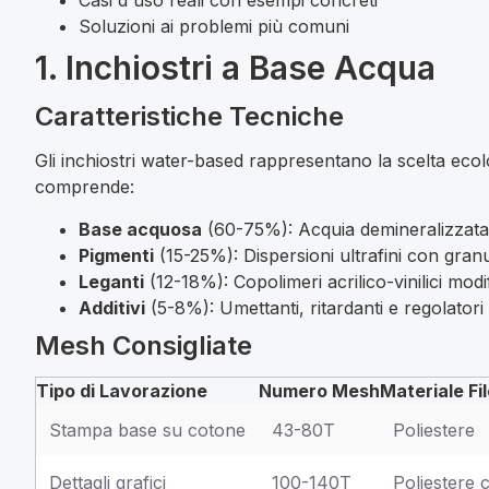
Soluzioni ai problemi più comuni
1. Inchiostri a Base Acqua
Caratteristiche Tecniche
Gli inchiostri water-based rappresentano la scelta ecol
comprende:
Base acquosa
(60-75%): Acquia demineralizzata 
Pigmenti
(15-25%): Dispersioni ultrafini con gran
Leganti
(12-18%): Copolimeri acrilico-vinilici modif
Additivi
(5-8%): Umettanti, ritardanti e regolatori 
Mesh Consigliate
Tipo di Lavorazione
Numero Mesh
Materiale Fi
Stampa base su cotone
43-80T
Poliestere
Dettagli grafici
100-140T
Poliestere 