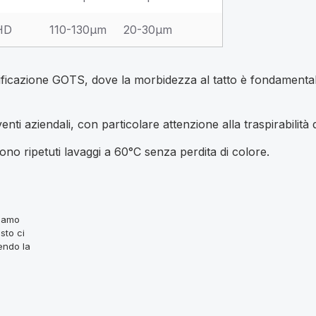
 HD
110-130μm
20-30μm
tificazione GOTS, dove la morbidezza al tatto è fondamenta
ti aziendali, con particolare attenzione alla traspirabilità 
ono ripetuti lavaggi a 60°C senza perdita di colore.
ziamo
sto ci
endo la