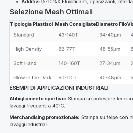
Additivi
(5-10%): Fluidificanti, opacizzanti, ritarda
Selezione Mesh Ottimali
Tipologia Plastisol
Mesh Consigliate
Diametro Filo
Vi
Standard
43-140T
34-40μm
High Density
62-77T
48-55μm
Soft Hand
140-160T
27-34μm
Glow in the Dark
90-110T
40-48μm
ESEMPI DI APPLICAZIONI INDUSTRIALI
Abbigliamento sportivo:
Stampa su poliestere tecnico 
lavaggi frequenti a 40°C.
Merchandising promozionale:
Stampa su felpe con hig
lavaggi industriali.