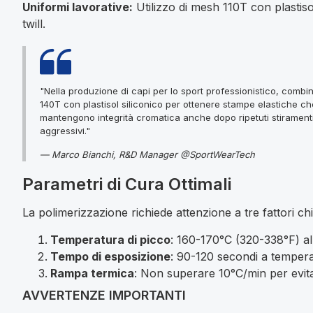
Uniformi lavorative:
Utilizzo di mesh 110T con plastisol
twill.
"Nella produzione di capi per lo sport professionistico, comb
140T con plastisol siliconico per ottenere stampe elastiche ch
mantengono integrità cromatica anche dopo ripetuti stiramenti
aggressivi."
— Marco Bianchi, R&D Manager @SportWearTech
Parametri di Cura Ottimali
La polimerizzazione richiede attenzione a tre fattori ch
Temperatura di picco
: 160-170°C (320-338°F) al
Tempo di esposizione
: 90-120 secondi a tempera
Rampa termica
: Non superare 10°C/min per evit
AVVERTENZE IMPORTANTI