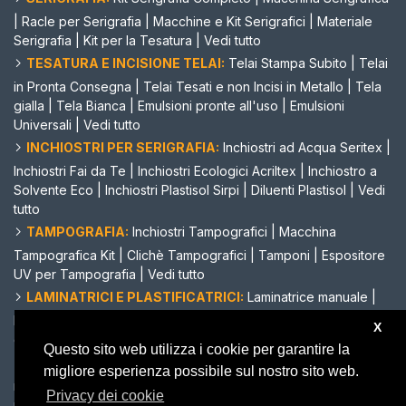
|
Racle per Serigrafia
|
Macchine e Kit Serigrafici
|
Materiale
Serigrafia
|
Kit per la Tesatura
|
Vedi tutto
TESATURA E INCISIONE TELAI:
Telai Stampa Subito
|
Telai
in Pronta Consegna
|
Telai Tesati e non Incisi in Metallo
|
Tela
gialla
|
Tela Bianca
|
Emulsioni pronte all'uso
|
Emulsioni
Universali
|
Vedi tutto
INCHIOSTRI PER SERIGRAFIA:
Inchiostri ad Acqua Seritex
|
Inchiostri Fai da Te
|
Inchiostri Ecologici Acriltex
|
Inchiostro a
Solvente Eco
|
Inchiostri Plastisol Sirpi
|
Diluenti Plastisol
|
Vedi
tutto
TAMPOGRAFIA:
Inchiostri Tampografici
|
Macchina
Tampografica Kit
|
Clichè Tampografici
|
Tamponi
|
Espositore
UV per Tampografia
|
Vedi tutto
LAMINATRICI E PLASTIFICATRICI:
Laminatrice manuale
|
Laminatrice automatica
|
Laminatrice a caldo
|
Plastificatrice
X
depliant
|
Biadesivo a rotolo
|
Vedi tutto
Questo sito web utilizza i cookie per garantire la
TAGLIACARTE E CORDONATRICI MANUALI:
Tagliacarte
migliore esperienza possibile sul nostro sito web.
manuale A3
|
Cordonatrice manuale economica
|
Perforatrice
Privacy dei cookie
per la carta
|
Plotter da taglio
|
Occhiellatrice manuale
|
Lame di